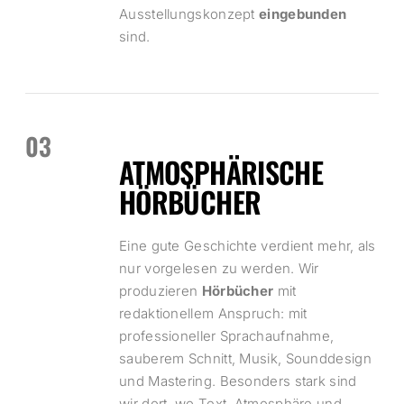
Ausstellungskonzept
eingebunden
sind.
03
ATMOSPHÄRISCHE
HÖRBÜCHER
Eine gute Geschichte verdient mehr, als
nur vorgelesen zu werden. Wir
produzieren
Hörbücher
mit
redaktionellem Anspruch: mit
professioneller Sprachaufnahme,
sauberem Schnitt, Musik, Sounddesign
und Mastering. Besonders stark sind
wir dort, wo Text, Atmosphäre und