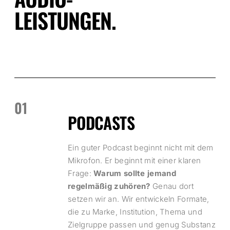
LEISTUNGEN.
01
PODCASTS
Ein guter Podcast beginnt nicht mit dem
Mikrofon. Er beginnt mit einer klaren
Frage:
Warum sollte jemand
regelmäßig zuhören?
Genau dort
setzen wir an. Wir entwickeln Formate,
die zu Marke, Institution, Thema und
Zielgruppe passen und genug Substanz