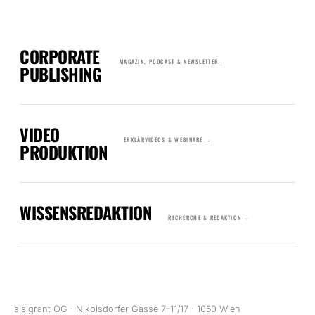
CORPORATE
MAGAZIN, PODCAST & NEWSLETTER →
PUBLISHING
VIDEO
ERKLÄRVIDEOS & WEBINARE →
PRODUKTION
WISSENSREDAKTION
RECHERCHE & REDAKTION →
sisigrant OG · Nikolsdorfer Gasse 7–11/17 · 1050 Wien