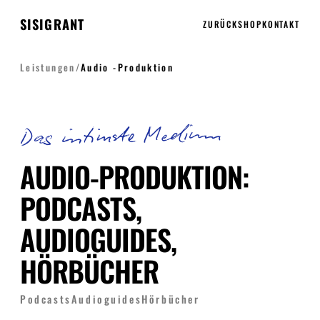
SISIGRANT
ZURÜCK
SHOP
KONTAKT
Leistungen
/
Audio -Produktion
Das intimste Medium
AUDIO-PRODUKTION:
PODCASTS,
AUDIOGUIDES,
HÖRBÜCHER
Podcasts
Audioguides
Hörbücher